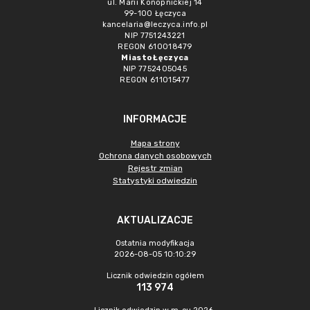
ul. Marii Konopnickiej 14
99-100 Łęczyca
kancelaria@leczyca.info.pl
NIP 7751243221
REGON 610018479
Miasto Łęczyca
NIP 7752405045
REGON 611015477
INFORMACJE
Mapa strony
Ochrona danych osobowych
Rejestr zmian
Statystyki odwiedzin
AKTUALIZACJE
Ostatnia modyfikacja
2026-08-05 10:10:29
Licznik odwiedzin ogółem
113 974