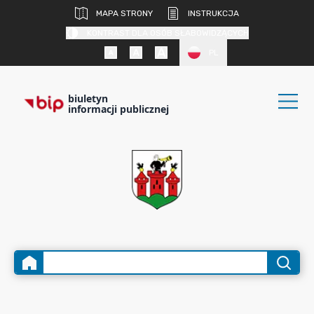
MAPA STRONY
INSTRUKCJA
KONTRAST DLA OSÓB SŁABOWIDZĄCYCH
PL
biuletyn
informacji publicznej