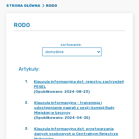
RODO
STRONA GŁÓWNA
RODO
sortowanie:
Artykuły
:
1
.
Klauzula informacyjna dot. rejestru zastrzeżeń
PESEL
(Opublikowano: 2024-08-23)
2
.
Klauzula informacyjna - transmisja i
udostępnianie nagrań z sesji i komisji Rady
Miejskiej w Łęczycy
(Opublikowano: 2024-04-25)
3
.
Klauzula informacyjna dot. przetwarzania
danych osobowych w Centralnym Rejestrze
Wyborców