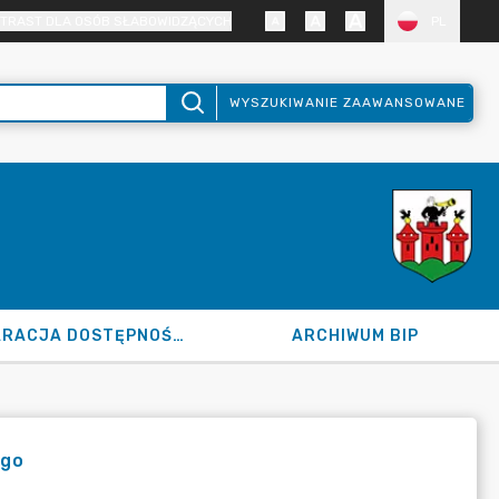
TRAST DLA OSÓB SŁABOWIDZĄCYCH
PL
WYSZUKIWANIE ZAAWANSOWANE
DEKLARACJA DOSTĘPNOŚCI
ARCHIWUM BIP
ego