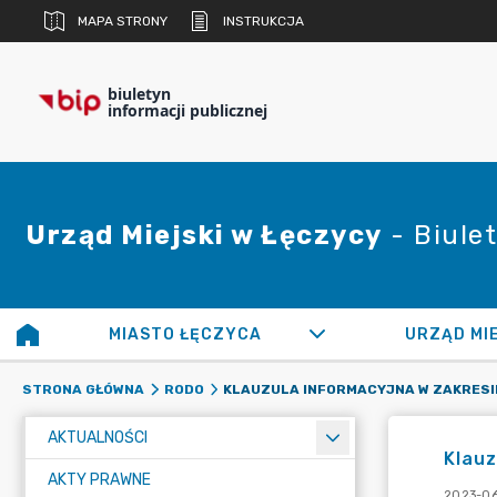
MAPA STRONY
INSTRUKCJA
biuletyn
informacji publicznej
Urząd Miejski w Łęczycy
- Biulet
MIASTO ŁĘCZYCA
URZĄD MI
STRONA GŁÓWNA
RODO
AKTUALNOŚCI
Klauz
AKTY PRAWNE
2023-06