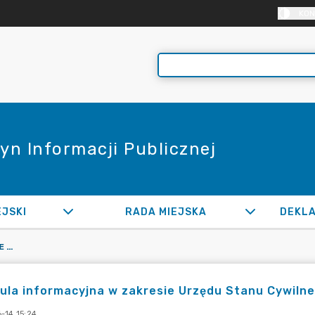
KON
yn Informacji Publicznej
EJSKI
RADA MIEJSKA
KLAUZULA INFORMACYJNA W ZAKRESIE URZĘDU STANU CYWILNEGO
ula informacyjna w zakresie Urzędu Stanu Cywiln
-14 15:24