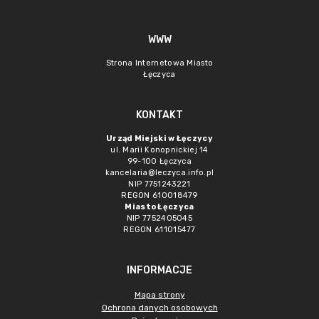
WWW
Strona Internetowa Miasto
Łęczyca
KONTAKT
Urząd Miejski w Łęczycy
ul. Marii Konopnickiej 14
99-100 Łęczyca
kancelaria@leczyca.info.pl
NIP 7751243221
REGON 610018479
Miasto Łęczyca
NIP 7752405045
REGON 611015477
INFORMACJE
Mapa strony
Ochrona danych osobowych