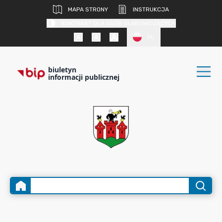
MAPA STRONY
INSTRUKCJA
KONTRAST DLA OSÓB SŁABOWIDZĄCYCH
PL
biuletyn
informacji publicznej