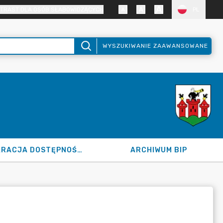
TRAST DLA OSÓB SŁABOWIDZĄCYCH
PL
WYSZUKIWANIE ZAAWANSOWANE
DEKLARACJA DOSTĘPNOŚCI
ARCHIWUM BIP