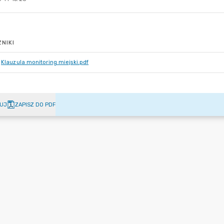
NIKI
Klauzula monitoring miejski.pdf
UJ
ZAPISZ DO PDF