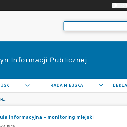
KON
yn Informacji Publicznej
EJSKI
RADA MIEJSKA
KLAUZULA INFORMACYJNA - MONITORING MIEJSKI
ula informacyjna - monitoring miejski
-14 15:28