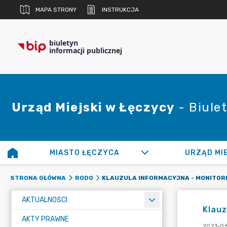
MAPA STRONY
INSTRUKCJA
biuletyn
informacji publicznej
Urząd Miejski w Łęczycy
- Biulet
MIASTO ŁĘCZYCA
URZĄD MI
STRONA GŁÓWNA
RODO
AKTUALNOŚCI
Klauz
AKTY PRAWNE
2023-06