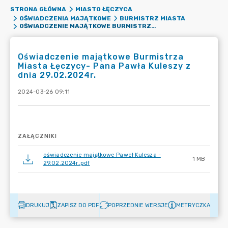
STRONA GŁÓWNA
MIASTO ŁĘCZYCA
OŚWIADCZENIA MAJĄTKOWE
BURMISTRZ MIASTA
OŚWIADCZENIE MAJĄTKOWE BURMISTRZA MIASTA ŁĘCZYCY- PANA PAWŁA KULESZY Z DNIA 29.02.2024R.
Oświadczenie majątkowe Burmistrza
Miasta Łęczycy- Pana Pawła Kuleszy z
dnia 29.02.2024r.
2024-03-26 09:11
ZAŁĄCZNIKI
oświadczenie majątkowe Paweł Kulesza -
1 MB
29.02.2024r..pdf
DRUKUJ
ZAPISZ DO PDF
POPRZEDNIE WERSJE
METRYCZKA