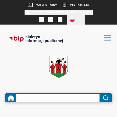
MAPA STRONY
INSTRUKCJA
KONTRAST DLA OSÓB SŁABOWIDZĄCYCH
PL
biuletyn
informacji publicznej