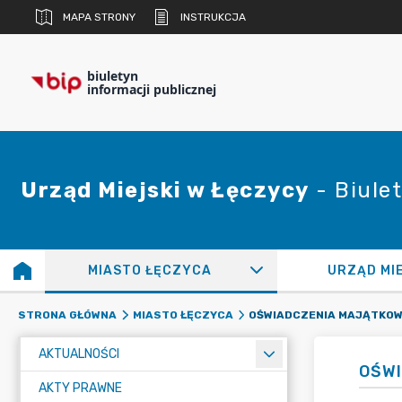
MAPA STRONY
INSTRUKCJA
biuletyn
informacji publicznej
Urząd Miejski w Łęczycy
- Biulet
MIASTO ŁĘCZYCA
URZĄD MI
OŚWIADCZENIA MAJĄTKO
STRONA GŁÓWNA
MIASTO ŁĘCZYCA
AKTUALNOŚCI
OŚW
AKTY PRAWNE