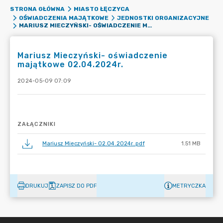
STRONA GŁÓWNA
MIASTO ŁĘCZYCA
OŚWIADCZENIA MAJĄTKOWE
JEDNOSTKI ORGANIZACYJNE
MARIUSZ MIECZYŃSKI- OŚWIADCZENIE MAJĄTKOWE 02.04.2024R.
Mariusz Mieczyński- oświadczenie
majątkowe 02.04.2024r.
2024-05-09 07:09
ZAŁĄCZNIKI
Mariusz Mieczyński- 02.04.2024r..pdf
1.51 MB
DRUKUJ
ZAPISZ DO PDF
METRYCZKA