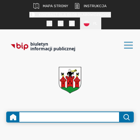
MAPA STRONY
INSTRUKCJA
KONTRAST DLA OSÓB SŁABOWIDZĄCYCH
PL
biuletyn
informacji publicznej