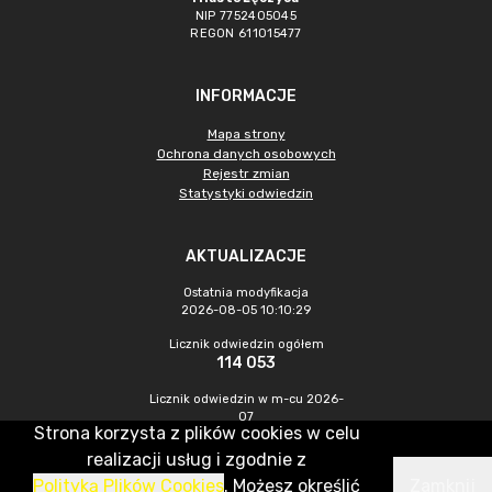
NIP 7752405045
REGON 611015477
INFORMACJE
Mapa strony
Ochrona danych osobowych
Rejestr zmian
Statystyki odwiedzin
AKTUALIZACJE
Ostatnia modyfikacja
2026-08-05 10:10:29
Licznik odwiedzin ogółem
114 053
Licznik odwiedzin w m-cu 2026-
07
Strona korzysta z plików cookies w celu
572
realizacji usług i zgodnie z
Polityką Plików Cookies
. Możesz określić
Zamknij
CMS & Hosting: Nefeni Sp. z o.o.