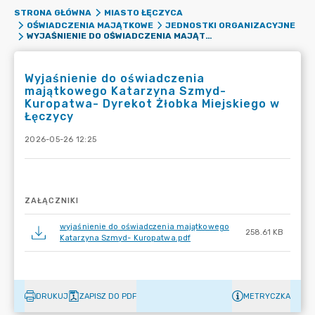
STRONA GŁÓWNA
MIASTO ŁĘCZYCA
OŚWIADCZENIA MAJĄTKOWE
JEDNOSTKI ORGANIZACYJNE
WYJAŚNIENIE DO OŚWIADCZENIA MAJĄTKOWEGO KATARZYNA SZMYD- KUROPATWA- DYREKOT ŻŁOBKA MIEJSKIEGO W ŁĘCZYCY
Wyjaśnienie do oświadczenia
majątkowego Katarzyna Szmyd-
Kuropatwa- Dyrekot Żłobka Miejskiego w
Łęczycy
2026-05-26 12:25
ZAŁĄCZNIKI
wyjaśnienie do oświadczenia majątkowego
258.61 KB
Katarzyna Szmyd- Kuropatwa.pdf
DRUKUJ
ZAPISZ DO PDF
METRYCZKA