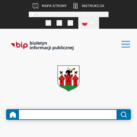
MAPA STRONY
INSTRUKCJA
KONTRAST DLA OSÓB SŁABOWIDZĄCYCH
PL
biuletyn
informacji publicznej