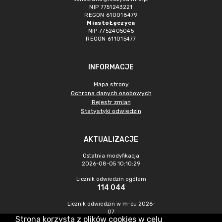
NIP 7751243221
REGON 610018479
Miasto Łęczyca
NIP 7752405045
REGON 611015477
INFORMACJE
Mapa strony
Ochrona danych osobowych
Rejestr zmian
Statystyki odwiedzin
AKTUALIZACJE
Ostatnia modyfikacja
2026-08-05 10:10:29
Licznik odwiedzin ogółem
114 044
Licznik odwiedzin w m-cu 2026-
07
Strona korzysta z plików cookies w celu
563