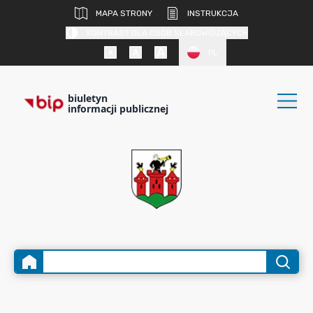
MAPA STRONY
INSTRUKCJA
KONTRAST DLA OSÓB SŁABOWIDZĄCYCH
PL
biuletyn
informacji publicznej