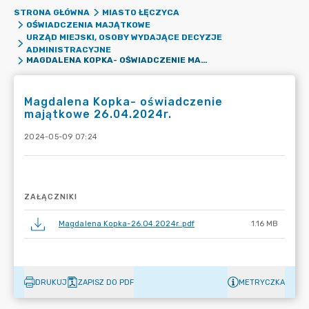
STRONA GŁÓWNA
MIASTO ŁĘCZYCA
OŚWIADCZENIA MAJĄTKOWE
URZĄD MIEJSKI, OSOBY WYDAJĄCE DECYZJE
ADMINISTRACYJNE
MAGDALENA KOPKA- OŚWIADCZENIE MAJĄTKOWE 26.04.2024R.
Magdalena Kopka- oświadczenie
majątkowe 26.04.2024r.
2024-05-09 07:24
ZAŁĄCZNIKI
Magdalena Kopka-26.04.2024r..pdf
1.16 MB
DRUKUJ
ZAPISZ DO PDF
METRYCZKA