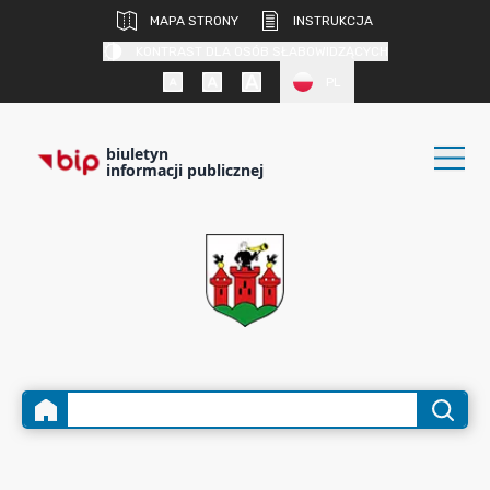
MAPA STRONY
INSTRUKCJA
KONTRAST DLA OSÓB SŁABOWIDZĄCYCH
PL
biuletyn
informacji publicznej