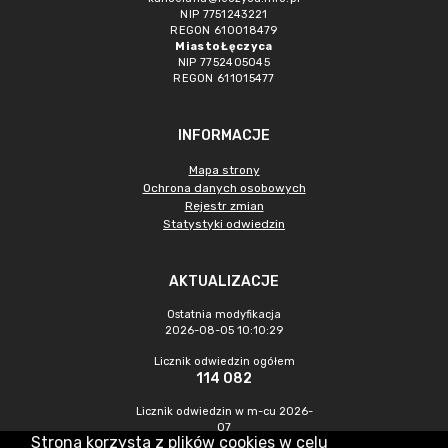
NIP 7751243221
REGON 610018479
Miasto Łęczyca
NIP 7752405045
REGON 611015477
INFORMACJE
Mapa strony
Ochrona danych osobowych
Rejestr zmian
Statystyki odwiedzin
AKTUALIZACJE
Ostatnia modyfikacja
2026-08-05 10:10:29
Licznik odwiedzin ogółem
114 082
Licznik odwiedzin w m-cu 2026-
07
Strona korzysta z plików cookies w celu
601