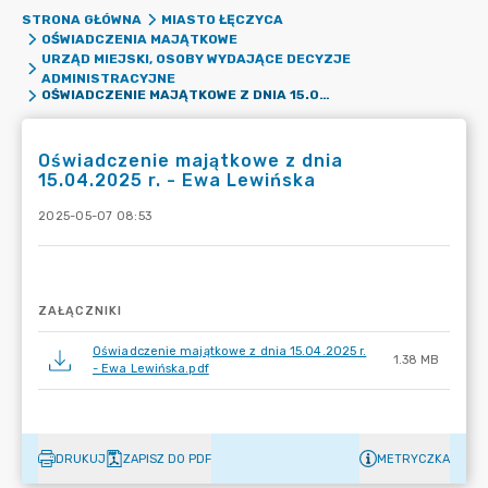
STRONA GŁÓWNA
MIASTO ŁĘCZYCA
OŚWIADCZENIA MAJĄTKOWE
URZĄD MIEJSKI, OSOBY WYDAJĄCE DECYZJE
ADMINISTRACYJNE
OŚWIADCZENIE MAJĄTKOWE Z DNIA 15.04.2025 R. - EWA LEWIŃSKA
Oświadczenie majątkowe z dnia
15.04.2025 r. - Ewa Lewińska
2025-05-07 08:53
ZAŁĄCZNIKI
Oświadczenie majątkowe z dnia 15.04.2025 r.
1.38 MB
- Ewa Lewińska.pdf
DRUKUJ
ZAPISZ DO PDF
METRYCZKA