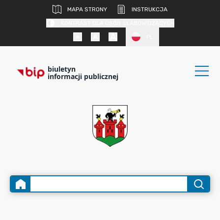
MAPA STRONY
INSTRUKCJA
KONTRAST DLA OSÓB SŁABOWIDZĄCYCH
PL
biuletyn
informacji publicznej