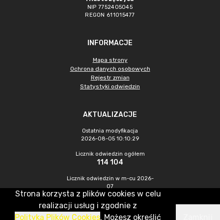
NIP 7752405045
REGON 611015477
INFORMACJE
Mapa strony
Ochrona danych osobowych
Rejestr zmian
Statystyki odwiedzin
AKTUALIZACJE
Ostatnia modyfikacja
2026-08-05 10:10:29
Licznik odwiedzin ogółem
114 104
Licznik odwiedzin w m-cu 2026-
07
Strona korzysta z plików cookies w celu
623
realizacji usług i zgodnie z
Polityką Plików Cookies
. Możesz określić
Zamknij
CMS & Hosting: Nefeni Sp. z o.o.