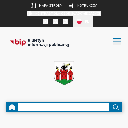
MAPA STRONY
INSTRUKCJA
KONTRAST DLA OSÓB SŁABOWIDZĄCYCH
PL
biuletyn
informacji publicznej