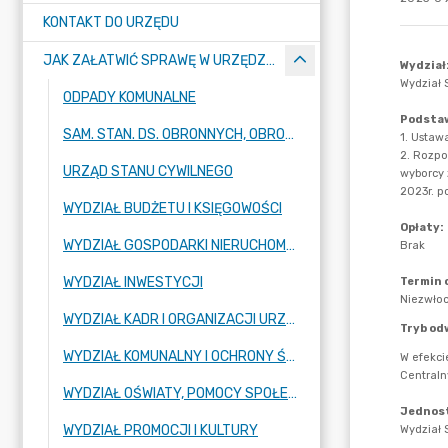
KONTAKT DO URZĘDU
JAK ZAŁATWIĆ SPRAWĘ W URZĘDZIE
ODPADY KOMUNALNE
SAM. STAN. DS. OBRONNYCH, OBRONY CYWILNEJ I BHP
URZĄD STANU CYWILNEGO
WYDZIAŁ BUDŻETU I KSIĘGOWOŚCI
WYDZIAŁ GOSPODARKI NIERUCHOMOŚCIAMI I PLANOWANIA PRZESTRZENNEGO
WYDZIAŁ INWESTYCJI
WYDZIAŁ KADR I ORGANIZACJI URZĘDU
WYDZIAŁ KOMUNALNY I OCHRONY ŚRODOWISKA
WYDZIAŁ OŚWIATY, POMOCY SPOŁECZNEJ I SPORTU
WYDZIAŁ PROMOCJI I KULTURY