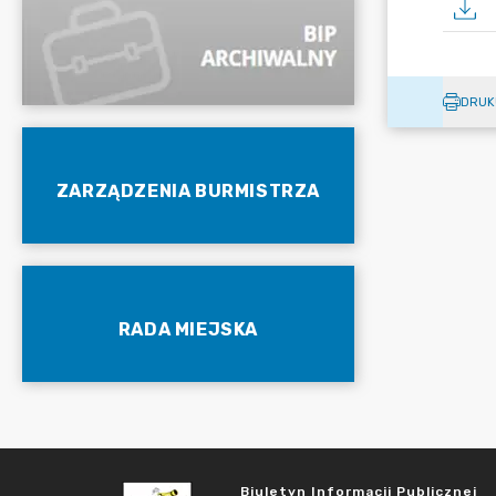
DRUK
ZARZĄDZENIA BURMISTRZA
RADA MIEJSKA
Biuletyn Informacji Publicznej