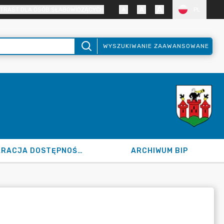
TRAST DLA OSÓB SŁABOWIDZĄCYCH
PL
WYSZUKIWANIE ZAAWANSOWANE
DEKLARACJA DOSTĘPNOŚCI
ARCHIWUM BIP
ÓW