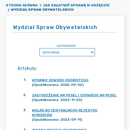
STRONA GŁÓWNA
JAK ZAŁATWIĆ SPRAWĘ W URZĘDZIE
WYDZIAŁ SPRAW OBYWATELSKICH
Wydział Spraw Obywatelskich
sortowanie:
Artykuły
:
1
.
WYDANIE DOWODU OSOBISTEGO
(Opublikowano: 2025-09-02)
2
.
ZASTRZEŻENIE NR PESEL I COFNIĘCIE NR PESEL
(Opublikowano: 2023-11-20)
3
.
WGLĄD DO CENTRALNEGO REJESTRU
WYBORCÓW
(Opublikowano: 2023-09-11)
4
.