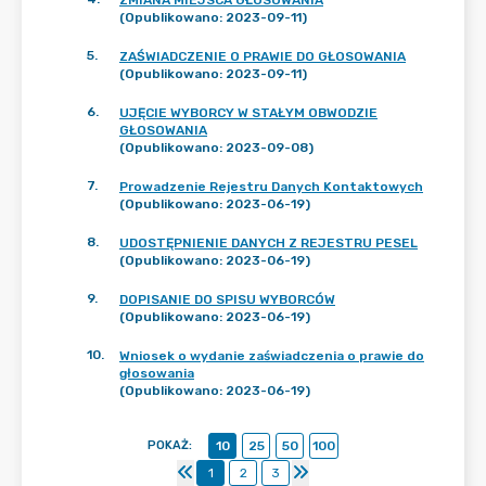
ZMIANA MIEJSCA GŁOSOWANIA
(Opublikowano: 2023-09-11)
5
.
ZAŚWIADCZENIE O PRAWIE DO GŁOSOWANIA
(Opublikowano: 2023-09-11)
6
.
UJĘCIE WYBORCY W STAŁYM OBWODZIE
GŁOSOWANIA
(Opublikowano: 2023-09-08)
7
.
Prowadzenie Rejestru Danych Kontaktowych
(Opublikowano: 2023-06-19)
8
.
UDOSTĘPNIENIE DANYCH Z REJESTRU PESEL
(Opublikowano: 2023-06-19)
9
.
DOPISANIE DO SPISU WYBORCÓW
(Opublikowano: 2023-06-19)
10
.
Wniosek o wydanie zaświadczenia o prawie do
głosowania
(Opublikowano: 2023-06-19)
POKAŻ
:
10
25
50
100
1
2
3