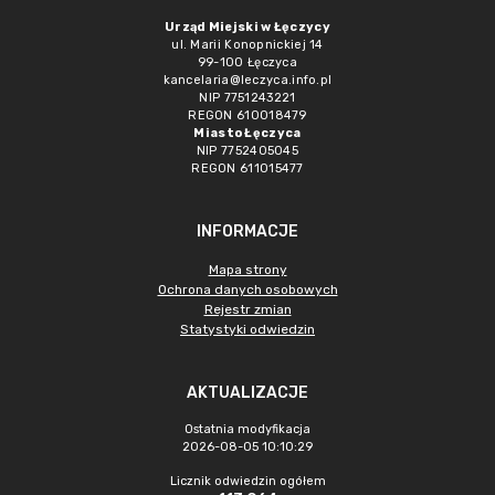
Urząd Miejski w Łęczycy
ul. Marii Konopnickiej 14
99-100 Łęczyca
kancelaria@leczyca.info.pl
NIP 7751243221
REGON 610018479
Miasto Łęczyca
NIP 7752405045
REGON 611015477
INFORMACJE
Mapa strony
Ochrona danych osobowych
Rejestr zmian
Statystyki odwiedzin
AKTUALIZACJE
Ostatnia modyfikacja
2026-08-05 10:10:29
Licznik odwiedzin ogółem