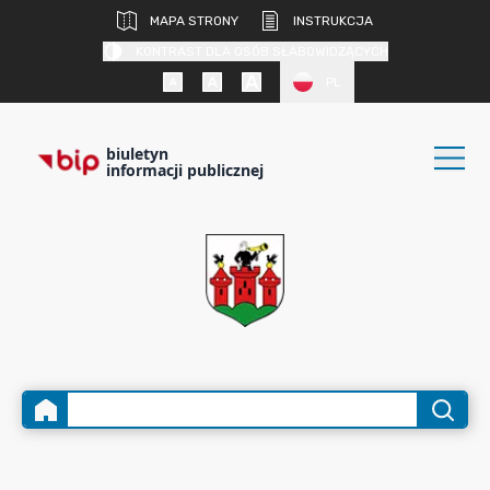
MAPA STRONY
INSTRUKCJA
KONTRAST DLA OSÓB SŁABOWIDZĄCYCH
PL
biuletyn
informacji publicznej