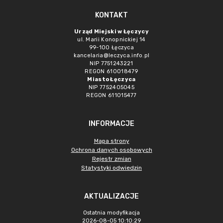
KONTAKT
Urząd Miejski w Łęczycy
ul. Marii Konopnickiej 14
99-100 Łęczyca
kancelaria@leczyca.info.pl
NIP 7751243221
REGON 610018479
Miasto Łęczyca
NIP 7752405045
REGON 611015477
INFORMACJE
Mapa strony
Ochrona danych osobowych
Rejestr zmian
Statystyki odwiedzin
AKTUALIZACJE
Ostatnia modyfikacja
2026-08-05 10:10:29