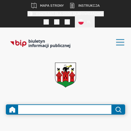
MAPA STRONY
INSTRUKCJA
KONTRAST DLA OSÓB SŁABOWIDZĄCYCH
PL
biuletyn
informacji publicznej