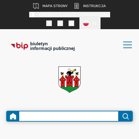
MAPA STRONY
INSTRUKCJA
KONTRAST DLA OSÓB SŁABOWIDZĄCYCH
PL
biuletyn
informacji publicznej