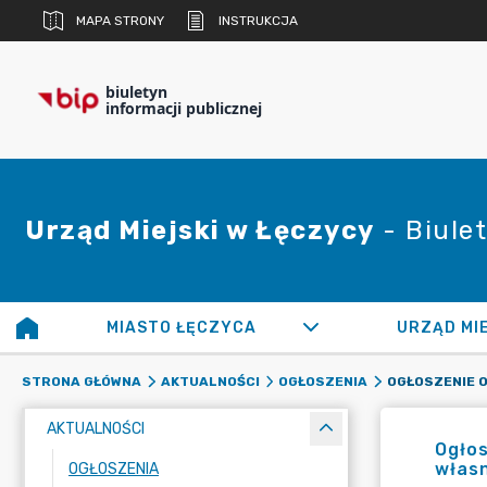
MAPA STRONY
INSTRUKCJA
biuletyn
informacji publicznej
Urząd Miejski w Łęczycy
- Biulet
MIASTO ŁĘCZYCA
URZĄD MI
STRONA GŁÓWNA
AKTUALNOŚCI
OGŁOSZENIA
AKTUALNOŚCI
Ogłos
własn
OGŁOSZENIA