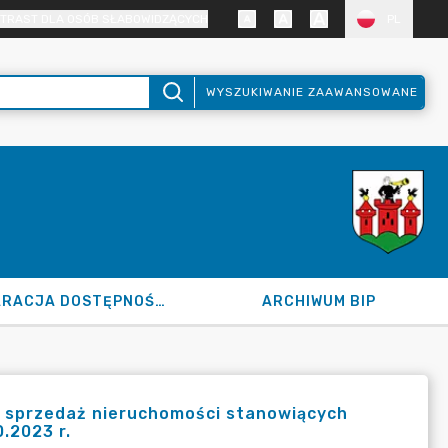
TRAST DLA OSÓB SŁABOWIDZĄCYCH
PL
WYSZUKIWANIE ZAAWANSOWANE
DEKLARACJA DOSTĘPNOŚCI
ARCHIWUM BIP
a sprzedaż nieruchomości stanowiących
.2023 r.