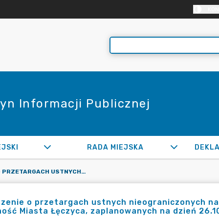
KON
yn Informacji Publicznej
EJSKI
RADA MIEJSKA
OGŁOSZENIE O PRZETARGACH USTNYCH NIEOGRANICZONYCH NA SPRZEDAŻ NIERUCHOMOŚCI STANOWIĄCYCH WŁASNOŚĆ MIASTA ŁĘCZYCA, ZAPLANOWANYCH NA DZIEŃ 26.10.2023 R.
zenie o przetargach ustnych nieograniczonych n
ość Miasta Łęczyca, zaplanowanych na dzień 26.10