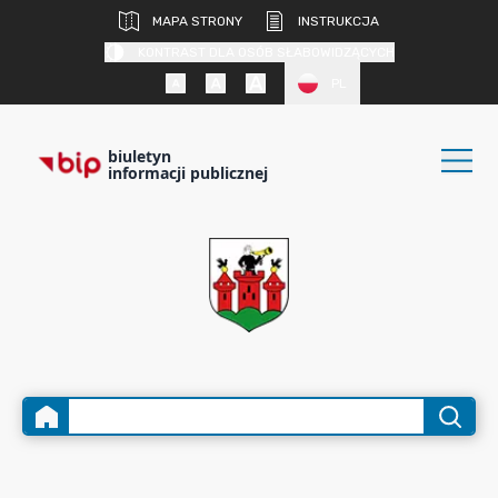
MAPA STRONY
INSTRUKCJA
KONTRAST DLA OSÓB SŁABOWIDZĄCYCH
PL
biuletyn
informacji publicznej