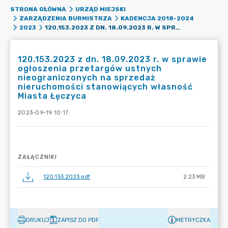
STRONA GŁÓWNA
URZĄD MIEJSKI
ZARZĄDZENIA BURMISTRZA
KADENCJA 2018-2024
120.153.2023 Z DN. 18.09.2023 R. W SPRAWIE OGŁOSZENIA PRZETARGÓW USTNYCH NIEOGRANICZONYCH NA SPRZEDAŻ NIERUCHOMOŚCI STANOWIĄCYCH WŁASNOŚĆ MIASTA ŁĘCZYCA
2023
120.153.2023 z dn. 18.09.2023 r. w sprawie
ogłoszenia przetargów ustnych
nieograniczonych na sprzedaż
nieruchomości stanowiących własność
Miasta Łęczyca
2023-09-19 10:17
ZAŁĄCZNIKI
120.153.2023.pdf
2.23 MB
DRUKUJ
ZAPISZ DO PDF
METRYCZKA