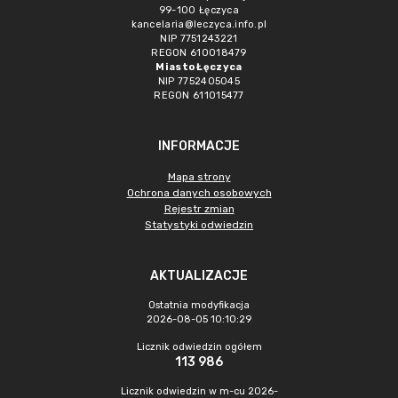
99-100 Łęczyca
kancelaria@leczyca.info.pl
NIP 7751243221
REGON 610018479
Miasto Łęczyca
NIP 7752405045
REGON 611015477
INFORMACJE
Mapa strony
Ochrona danych osobowych
Rejestr zmian
Statystyki odwiedzin
AKTUALIZACJE
Ostatnia modyfikacja
2026-08-05 10:10:29
Licznik odwiedzin ogółem
113 986
Licznik odwiedzin w m-cu 2026-