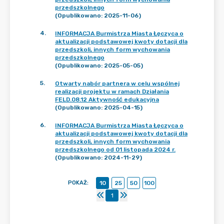
przedszkolnego
(Opublikowano: 2025-11-06)
4
.
INFORMACJA Burmistrza Miasta Łęczyca o
aktualizacji podstawowej kwoty dotacji dla
przedszkoli, innych form wychowania
przedszkolnego
(Opublikowano: 2025-05-05)
5
.
Otwarty nabór partnera w celu wspólnej
realizacji projektu w ramach Działania
FELD.08.12 Aktywność edukacyjna
(Opublikowano: 2025-04-15)
6
.
INFORMACJA Burmistrza Miasta Łęczyca o
aktualizacji podstawowej kwoty dotacji dla
przedszkoli, innych form wychowania
przedszkolnego od 01 listopada 2024 r.
(Opublikowano: 2024-11-29)
POKAŻ
:
10
25
50
100
1