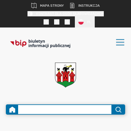
MAPA STRONY
INSTRUKCJA
KONTRAST DLA OSÓB SŁABOWIDZĄCYCH
PL
biuletyn
informacji publicznej