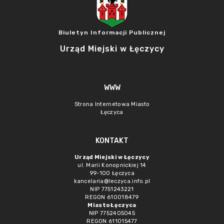
Biuletyn Informacji Publicznej
Urząd Miejski w Łęczycy
WWW
Strona Internetowa Miasto
Łęczyca
KONTAKT
Urząd Miejski w Łęczycy
ul. Marii Konopnickiej 14
99-100 Łęczyca
kancelaria@leczyca.info.pl
NIP 7751243221
REGON 610018479
Miasto Łęczyca
NIP 7752405045
REGON 611015477