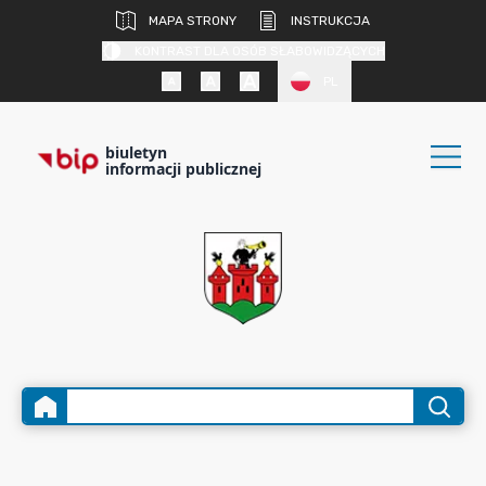
MAPA STRONY
INSTRUKCJA
KONTRAST DLA OSÓB SŁABOWIDZĄCYCH
PL
biuletyn
informacji publicznej