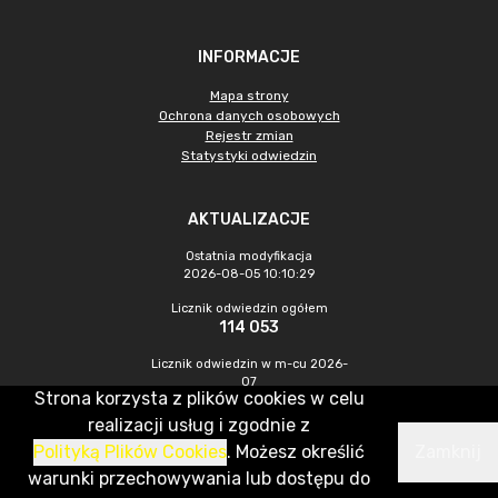
INFORMACJE
Mapa strony
Ochrona danych osobowych
Rejestr zmian
Statystyki odwiedzin
AKTUALIZACJE
Ostatnia modyfikacja
2026-08-05 10:10:29
Licznik odwiedzin ogółem
114 053
Licznik odwiedzin w m-cu 2026-
07
Strona korzysta z plików cookies w celu
572
realizacji usług i zgodnie z
Polityką Plików Cookies
. Możesz określić
Zamknij
CMS & Hosting: Nefeni Sp. z o.o.
warunki przechowywania lub dostępu do