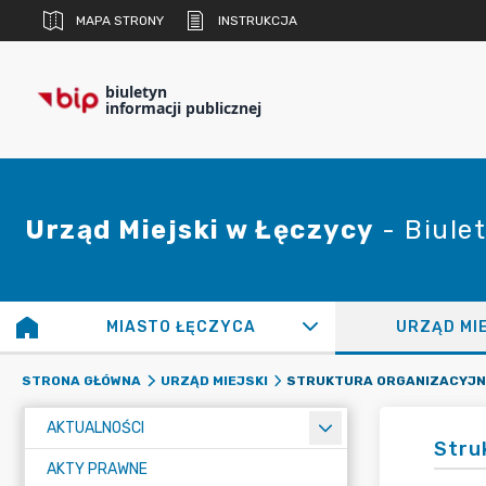
MAPA STRONY
INSTRUKCJA
biuletyn
informacji publicznej
Urząd Miejski w Łęczycy
- Biulet
MIASTO ŁĘCZYCA
URZĄD MI
STRUKTURA ORGANIZACYJ
STRONA GŁÓWNA
URZĄD MIEJSKI
AKTUALNOŚCI
Stru
AKTY PRAWNE