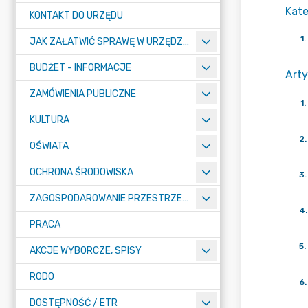
Kate
KONTAKT DO URZĘDU
1
.
JAK ZAŁATWIĆ SPRAWĘ W URZĘDZIE
BUDŻET - INFORMACJE
Arty
ZAMÓWIENIA PUBLICZNE
1
.
KULTURA
2
.
OŚWIATA
OCHRONA ŚRODOWISKA
3
.
ZAGOSPODAROWANIE PRZESTRZENNE
4
.
PRACA
5
.
AKCJE WYBORCZE, SPISY
RODO
6
.
DOSTĘPNOŚĆ / ETR