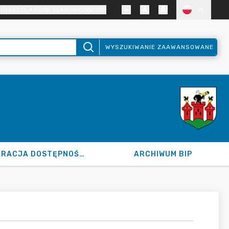
TRAST DLA OSÓB SŁABOWIDZĄCYCH
PL
WYSZUKIWANIE ZAAWANSOWANE
DEKLARACJA DOSTĘPNOŚCI
ARCHIWUM BIP