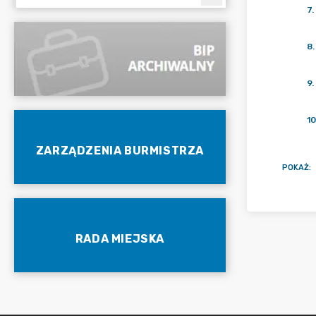
7
.
8
.
9
.
10
ZARZĄDZENIA BURMISTRZA
POKAŻ
:
RADA MIEJSKA