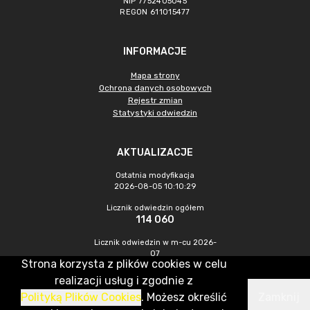
NIP 7752405045
REGON 611015477
INFORMACJE
Mapa strony
Ochrona danych osobowych
Rejestr zmian
Statystyki odwiedzin
AKTUALIZACJE
Ostatnia modyfikacja
2026-08-05 10:10:29
Licznik odwiedzin ogółem
114 060
Licznik odwiedzin w m-cu 2026-
07
Strona korzysta z plików cookies w celu
579
realizacji usług i zgodnie z
Polityką Plików Cookies
. Możesz określić
Zamknij
CMS & Hosting: Nefeni Sp. z o.o.