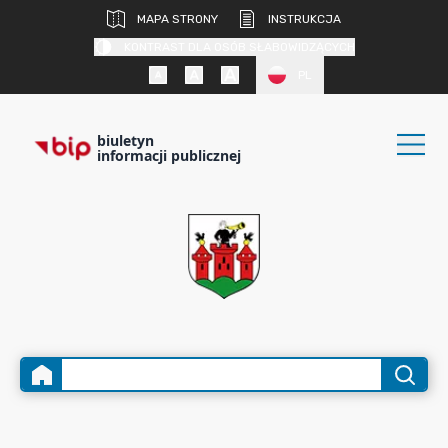
MAPA STRONY
INSTRUKCJA
KONTRAST DLA OSÓB SŁABOWIDZĄCYCH
PL
biuletyn
informacji publicznej