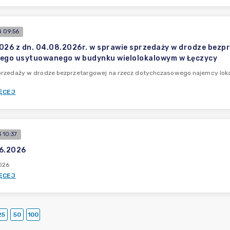
 09:56
026 z dn. 04.08.2026r. w sprawie sprzedaży w drodze bezp
ego usytuowanego w budynku wielolokalowym w Łęczycy
przedaży w drodze bezprzetargowej na rzecz dotychczasowego najemcy lo
ĘCEJ
 10:37
66.2026
026
ĘCEJ
25
50
100