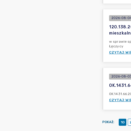
2026-08-04
120.138.2
mieszkaln
w sprawie s
Łęczycy
CZYTAJ WI
2026-08-03
OK.1431.
OK.1431.66.2
CZYTAJ WI
POKAŻ
:
10