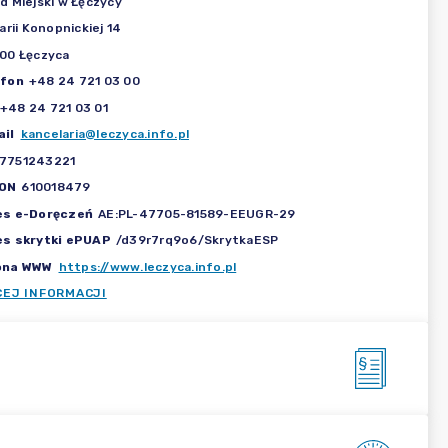
d Miejski w Łęczycy
Marii Konopnickiej 14
00 Łęczyca
efon
+48 24 721 03 00
+48 24 721 03 01
il
kancelaria@leczyca.info.pl
7751243221
ON
610018479
es e-Doręczeń
AE:PL-47705-81589-EEUGR-29
es skrytki ePUAP
/d39r7rq9o6/SkrytkaESP
ona WWW
https://www.leczyca.info.pl
CEJ INFORMACJI