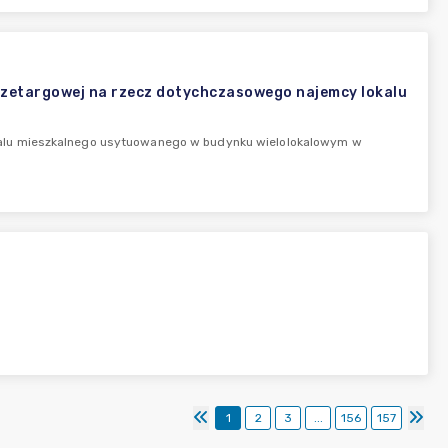
rzetargowej na rzecz dotychczasowego najemcy lokalu
kalu mieszkalnego usytuowanego w budynku wielolokalowym w
1
2
3
...
156
157