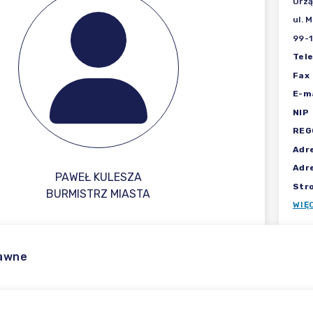
Urzą
ul. 
99-1
Tel
Fax
E-ma
NIP
REG
Adr
Adr
PAWEŁ KULESZA
Str
BURMISTRZ MIASTA
WIĘ
rawne