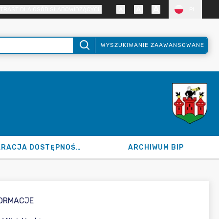
TRAST DLA OSÓB SŁABOWIDZĄCYCH
PL
WYSZUKIWANIE ZAAWANSOWANE
DEKLARACJA DOSTĘPNOŚCI
ARCHIWUM BIP
FORMACJE