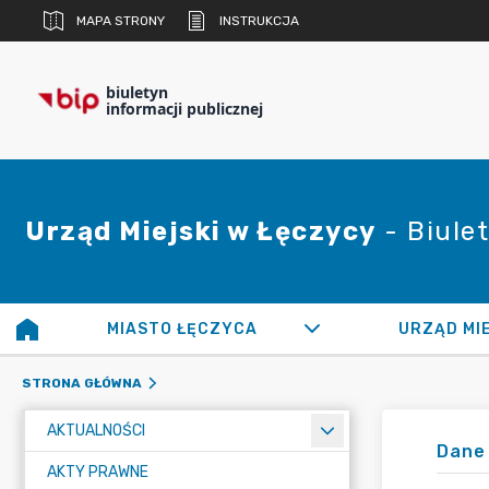
MAPA STRONY
INSTRUKCJA
biuletyn
informacji publicznej
Urząd Miejski w Łęczycy
- Biulet
MIASTO ŁĘCZYCA
URZĄD MI
STRONA GŁÓWNA
AKTUALNOŚCI
Dane 
AKTY PRAWNE