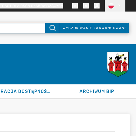
TRAST DLA OSÓB SŁABOWIDZĄCYCH
PL
WYSZUKIWANIE ZAAWANSOWANE
DEKLARACJA DOSTĘPNOŚCI
ARCHIWUM BIP