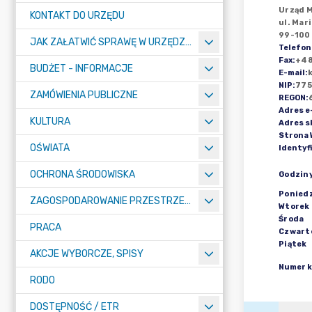
Urząd M
KONTAKT DO URZĘDU
ul. Mar
99-100
JAK ZAŁATWIĆ SPRAWĘ W URZĘDZIE
Telefon
Fax
:
+48
BUDŻET - INFORMACJE
E-mail
:
NIP
:
775
ZAMÓWIENIA PUBLICZNE
REGON
:
Adres e
KULTURA
Adres s
Strona
OŚWIATA
Identyf
OCHRONA ŚRODOWISKA
Godzin
Poniedz
ZAGOSPODAROWANIE PRZESTRZENNE
Wtorek
Środa
PRACA
Czwart
Piątek
AKCJE WYBORCZE, SPISY
Numer 
RODO
DOSTĘPNOŚĆ / ETR