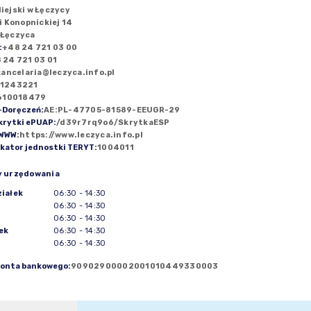
iejski w Łęczycy
ii Konopnickiej 14
 Łęczyca
:
+48 24 721 03 00
 24 721 03 01
kancelaria@leczyca.info.pl
1243221
610018479
-Doręczeń
:
AE:PL-47705-81589-EEUGR-29
krytki ePUAP
:
/d39r7rq9o6/SkrytkaESP
 WWW
:
https://www.leczyca.info.pl
ikator jednostki TERYT
:
1004011
y urzędowania
iałek
06:30
-
14:30
06:30
-
14:30
06:30
-
14:30
ek
06:30
-
14:30
06:30
-
14:30
konta bankowego
:
90902900002001010449330003