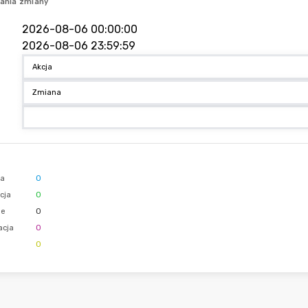
ania zmiany
ja
0
cja
0
ie
0
acja
0
0