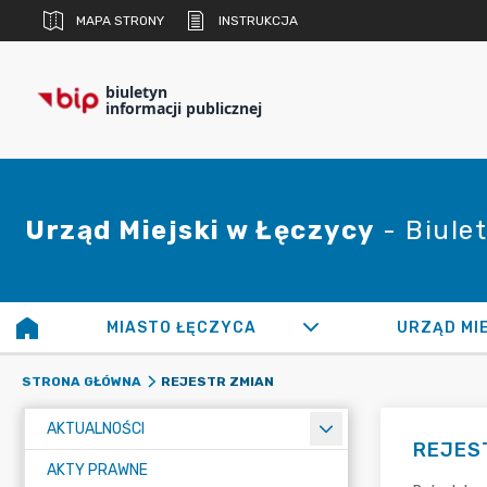
MAPA STRONY
INSTRUKCJA
biuletyn
informacji publicznej
Urząd Miejski w Łęczycy
- Biulet
MIASTO ŁĘCZYCA
URZĄD MI
REJESTR ZMIAN
STRONA GŁÓWNA
AKTUALNOŚCI
REJES
AKTY PRAWNE