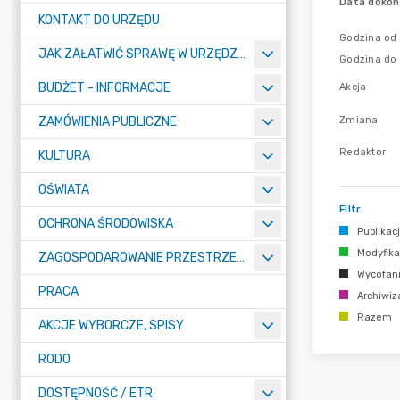
Data dokon
KONTAKT DO URZĘDU
Godzina od
JAK ZAŁATWIĆ SPRAWĘ W URZĘDZIE
Godzina do
BUDŻET - INFORMACJE
Akcja
Zmiana
ZAMÓWIENIA PUBLICZNE
Redaktor
KULTURA
OŚWIATA
Filtr
OCHRONA ŚRODOWISKA
Publikac
Modyfika
ZAGOSPODAROWANIE PRZESTRZENNE
Wycofan
PRACA
Archiwiz
Razem
AKCJE WYBORCZE, SPISY
RODO
DOSTĘPNOŚĆ / ETR