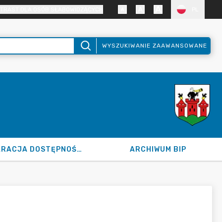
TRAST DLA OSÓB SŁABOWIDZĄCYCH
PL
WYSZUKIWANIE ZAAWANSOWANE
DEKLARACJA DOSTĘPNOŚCI
ARCHIWUM BIP