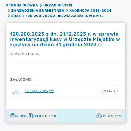
STRONA GŁÓWNA
URZĄD MIEJSKI
ZARZĄDZENIA BURMISTRZA
KADENCJA 2018-2024
120.200.2023 Z DN. 21.12.2023 R. W SPRAWIE INWENTARYZACJI KASY W URZĘDZIE MIEJSKIM W ŁĘCZYCY NA DZIEŃ 31 GRUDNIA 2023 R.
2023
120.200.2023 z dn. 21.12.2023 r. w sprawie
inwentaryzacji kasy w Urzędzie Miejskim w
Łęczycy na dzień 31 grudnia 2023 r.
2023-12-21 14:56
ZAŁĄCZNIKI
120.200.2023.pdf
260.47 KB
DRUKUJ
ZAPISZ DO PDF
METRYCZKA