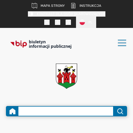
MAPA STRONY
INSTRUKCJA
KONTRAST DLA OSÓB SŁABOWIDZĄCYCH
PL
biuletyn
informacji publicznej