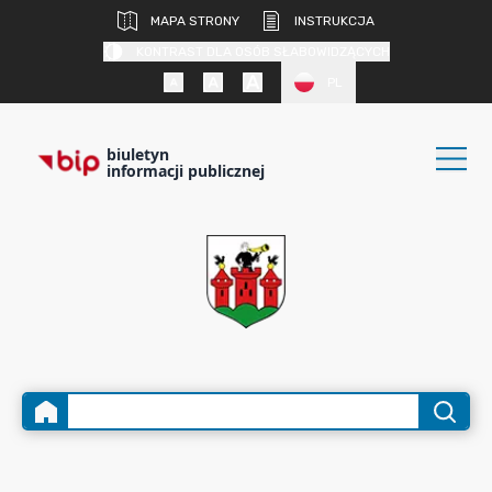
MAPA STRONY
INSTRUKCJA
KONTRAST DLA OSÓB SŁABOWIDZĄCYCH
PL
biuletyn
informacji publicznej