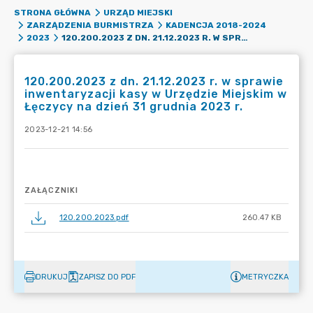
STRONA GŁÓWNA
URZĄD MIEJSKI
ZARZĄDZENIA BURMISTRZA
KADENCJA 2018-2024
120.200.2023 Z DN. 21.12.2023 R. W SPRAWIE INWENTARYZACJI KASY W URZĘDZIE MIEJSKIM W ŁĘCZYCY NA DZIEŃ 31 GRUDNIA 2023 R.
2023
120.200.2023 z dn. 21.12.2023 r. w sprawie
inwentaryzacji kasy w Urzędzie Miejskim w
Łęczycy na dzień 31 grudnia 2023 r.
2023-12-21 14:56
ZAŁĄCZNIKI
120.200.2023.pdf
260.47 KB
DRUKUJ
ZAPISZ DO PDF
METRYCZKA