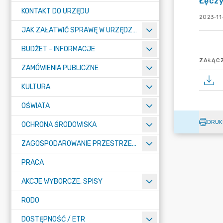
Łęcz
KONTAKT DO URZĘDU
2023-11-
JAK ZAŁATWIĆ SPRAWĘ W URZĘDZIE
BUDŻET - INFORMACJE
ZAŁĄCZ
ZAMÓWIENIA PUBLICZNE
KULTURA
OŚWIATA
DRUK
OCHRONA ŚRODOWISKA
ZAGOSPODAROWANIE PRZESTRZENNE
PRACA
AKCJE WYBORCZE, SPISY
RODO
DOSTĘPNOŚĆ / ETR