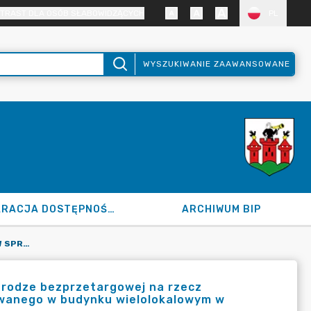
TRAST DLA OSÓB SŁABOWIDZĄCYCH
PL
WYSZUKIWANIE ZAAWANSOWANE
DEKLARACJA DOSTĘPNOŚCI
ARCHIWUM BIP
120.180.2023 Z DN. 14.11.2023 R. W SPRAWIE SPRZEDAŻY W DRODZE BEZPRZETARGOWEJ NA RZECZ DOTYCHCZASOWEGO NAJEMCY LOKALU MIESZKALNEGO USYTUOWANEGO W BUDYNKU WIELOLOKALOWYM W ŁĘCZYCY
 drodze bezprzetargowej na rzecz
wanego w budynku wielolokalowym w