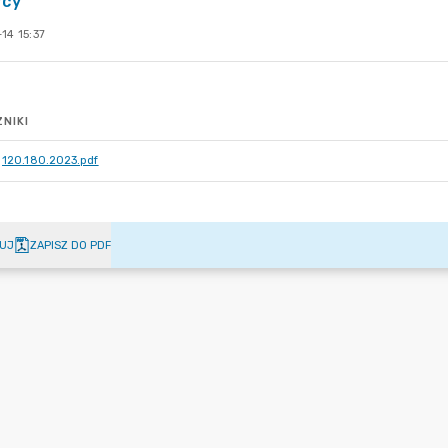
ycy
14 15:37
NIKI
120.180.2023.pdf
UJ
ZAPISZ DO PDF