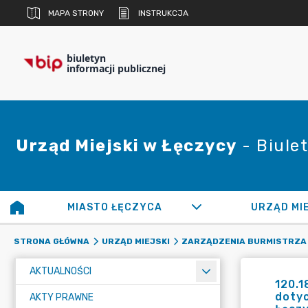
MAPA STRONY
INSTRUKCJA
biuletyn
informacji publicznej
Urząd Miejski w Łęczycy
- Biulet
MIASTO ŁĘCZYCA
URZĄD MI
STRONA GŁÓWNA
URZĄD MIEJSKI
ZARZĄDZENIA BURMISTRZA
AKTUALNOŚCI
120.1
doty
AKTY PRAWNE