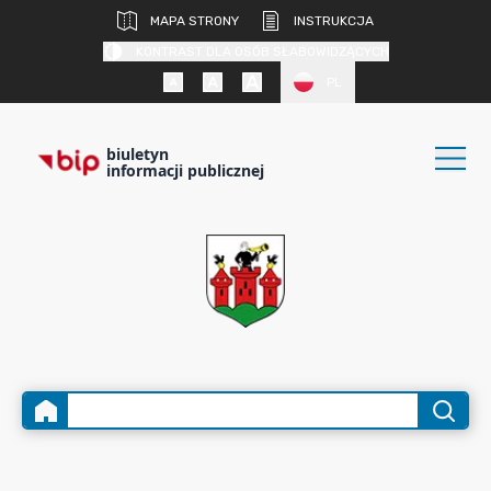
MAPA STRONY
INSTRUKCJA
KONTRAST DLA OSÓB SŁABOWIDZĄCYCH
PL
biuletyn
informacji publicznej