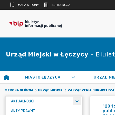
MAPA STRONY
INSTRUKCJA
biuletyn
informacji publicznej
Urząd Miejski w Łęczycy
- Biulet
MIASTO ŁĘCZYCA
URZĄD MI
STRONA GŁÓWNA
URZĄD MIEJSKI
ZARZĄDZENIA BURMISTRZA
AKTUALNOŚCI
120.1
publi
AKTY PRAWNE