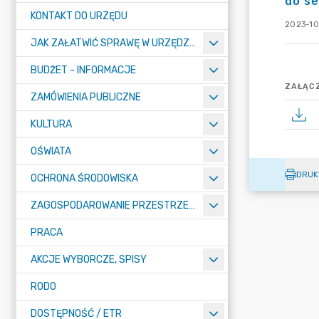
do se
KONTAKT DO URZĘDU
2023-10
JAK ZAŁATWIĆ SPRAWĘ W URZĘDZIE
BUDŻET - INFORMACJE
ZAŁĄCZ
ZAMÓWIENIA PUBLICZNE
KULTURA
OŚWIATA
DRUK
OCHRONA ŚRODOWISKA
ZAGOSPODAROWANIE PRZESTRZENNE
PRACA
AKCJE WYBORCZE, SPISY
RODO
DOSTĘPNOŚĆ / ETR