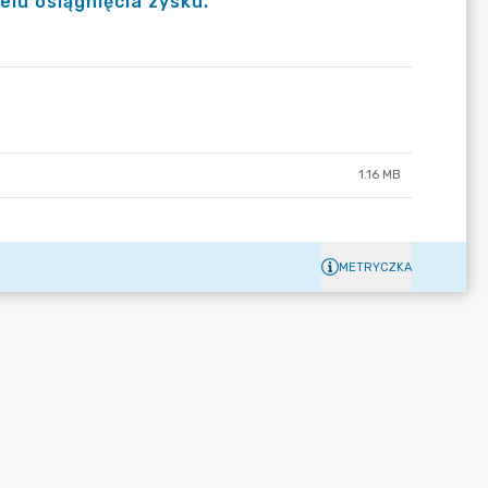
elu osiągnięcia zysku.
1.16 MB
METRYCZKA