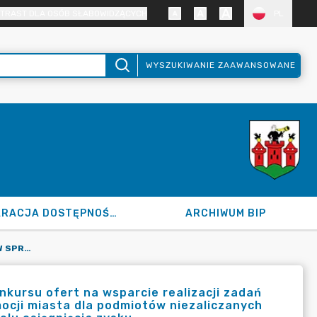
TRAST DLA OSÓB SŁABOWIDZĄCYCH
PL
WYSZUKIWANIE ZAAWANSOWANE
DEKLARACJA DOSTĘPNOŚCI
ARCHIWUM BIP
120.167.2023 Z DN. 18.10.2023 R. W SPRAWIE OGŁOSZENIA KONKURSU OFERT NA WSPARCIE REALIZACJI ZADAŃ PUBLICZNYCH MIASTA ŁĘCZYCA W 2023 ROKU Z ZAKRESU PROMOCJI MIASTA DLA PODMIOTÓW NIEZALICZANYCH DO SEKTORA FIANANSÓW PUBLICZNYCH I NIE DZIAŁAJĄCYCH W CELU OSIĄGNIĘCIA ZYSKU.
onkursu ofert na wsparcie realizacji zadań
ocji miasta dla podmiotów niezaliczanych