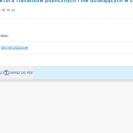
ktora fianansów publicznych i nie działających w c
-18 15:22
NIKI
120.167.2023.pdf
UJ
ZAPISZ DO PDF