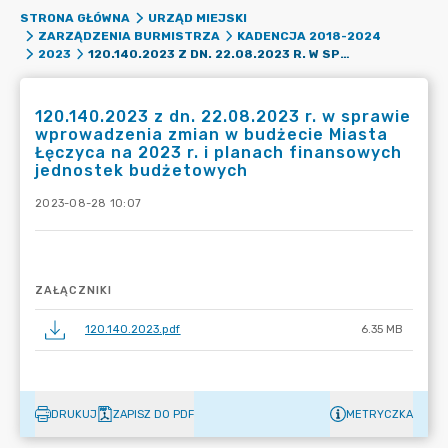
STRONA GŁÓWNA
URZĄD MIEJSKI
ZARZĄDZENIA BURMISTRZA
KADENCJA 2018-2024
120.140.2023 Z DN. 22.08.2023 R. W SPRAWIE WPROWADZENIA ZMIAN W BUDŻECIE MIASTA ŁĘCZYCA NA 2023 R. I PLANACH FINANSOWYCH JEDNOSTEK BUDŻETOWYCH
2023
120.140.2023 z dn. 22.08.2023 r. w sprawie
wprowadzenia zmian w budżecie Miasta
Łęczyca na 2023 r. i planach finansowych
jednostek budżetowych
2023-08-28 10:07
ZAŁĄCZNIKI
120.140.2023.pdf
6.35 MB
DRUKUJ
ZAPISZ DO PDF
METRYCZKA