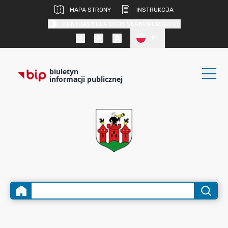
MAPA STRONY
INSTRUKCJA
KONTRAST DLA OSÓB SŁABOWIDZĄCYCH
PL
biuletyn
informacji publicznej