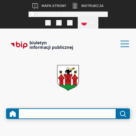
MAPA STRONY
INSTRUKCJA
KONTRAST DLA OSÓB SŁABOWIDZĄCYCH
PL
biuletyn
informacji publicznej