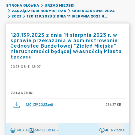
STRONA GŁÓWNA
URZĄD MIEJSKI
ZARZĄDZENIA BURMISTRZA
KADENCJA 2018-2024
120.139.2023 Z DNIA 11 SIERPNIA 2023 R. W SPRAWIE PRZEKAZANIA W ADMINISTROWANIE JEDNOSTCE BUDŻETOWEJ "ZIELEŃ MIEJSKA" NIERUCHOMOŚCI BĘDĄCEJ WŁASNOŚCIĄ MIASTA ŁĘCZYCA
2023
120.139.2023 z dnia 11 sierpnia 2023 r. w
sprawie przekazania w administrowanie
Jednostce Budżetowej "Zieleń Miejska"
nieruchomości będącej własnością Miasta
Łęczyca
2023-08-11 12:07
ZAŁĄCZNIKI
120.139.2023.pdf
236.37 KB
DRUKUJ
ZAPISZ DO PDF
METRYCZKA