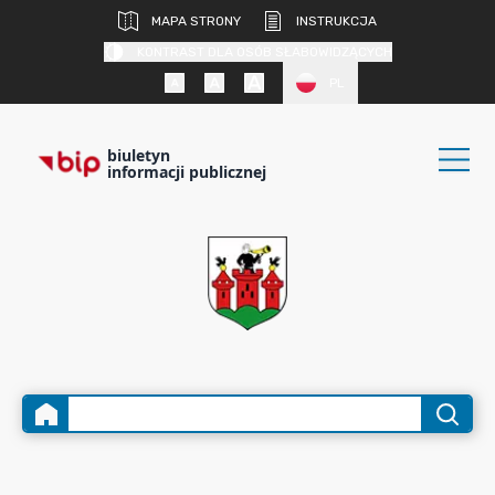
MAPA STRONY
INSTRUKCJA
KONTRAST DLA OSÓB SŁABOWIDZĄCYCH
PL
biuletyn
informacji publicznej