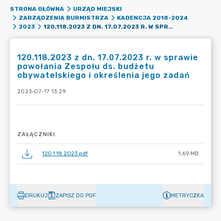
STRONA GŁÓWNA
URZĄD MIEJSKI
ZARZĄDZENIA BURMISTRZA
KADENCJA 2018-2024
120.118.2023 Z DN. 17.07.2023 R. W SPRAWIE POWOŁANIA ZESPOŁU DS. BUDŻETU OBYWATELSKIEGO I OKREŚLENIA JEGO ZADAŃ
2023
120.118.2023 z dn. 17.07.2023 r. w sprawie
powołania Zespołu ds. budżetu
obywatelskiego i określenia jego zadań
2023-07-17 13:29
ZAŁĄCZNIKI
120.118.2023.pdf
1.69 MB
DRUKUJ
ZAPISZ DO PDF
METRYCZKA