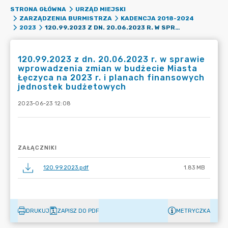
STRONA GŁÓWNA
URZĄD MIEJSKI
ZARZĄDZENIA BURMISTRZA
KADENCJA 2018-2024
120.99.2023 Z DN. 20.06.2023 R. W SPRAWIE WPROWADZENIA ZMIAN W BUDŻECIE MIASTA ŁĘCZYCA NA 2023 R. I PLANACH FINANSOWYCH JEDNOSTEK BUDŻETOWYCH
2023
120.99.2023 z dn. 20.06.2023 r. w sprawie
wprowadzenia zmian w budżecie Miasta
Łęczyca na 2023 r. i planach finansowych
jednostek budżetowych
2023-06-23 12:08
ZAŁĄCZNIKI
120.99.2023.pdf
1.83 MB
DRUKUJ
ZAPISZ DO PDF
METRYCZKA