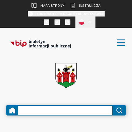
MAPA STRONY
INSTRUKCJA
KONTRAST DLA OSÓB SŁABOWIDZĄCYCH
PL
biuletyn
informacji publicznej