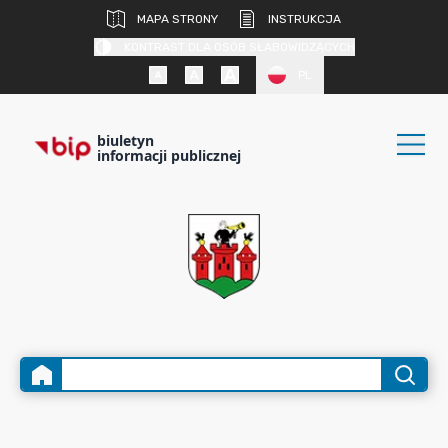
MAPA STRONY
INSTRUKCJA
KONTRAST DLA OSÓB SŁABOWIDZĄCYCH
PL
biuletyn
informacji publicznej