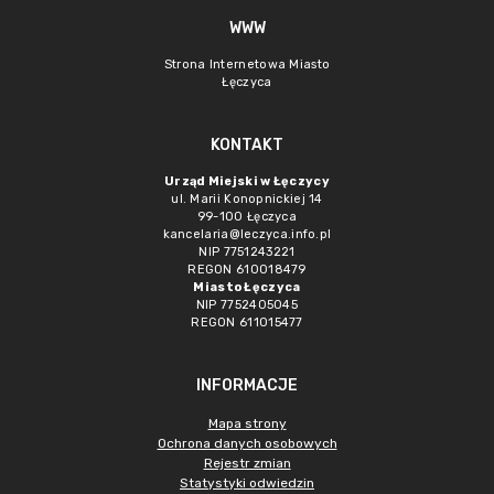
WWW
Strona Internetowa Miasto
Łęczyca
KONTAKT
Urząd Miejski w Łęczycy
ul. Marii Konopnickiej 14
99-100 Łęczyca
kancelaria@leczyca.info.pl
NIP 7751243221
REGON 610018479
Miasto Łęczyca
NIP 7752405045
REGON 611015477
INFORMACJE
Mapa strony
Ochrona danych osobowych
Rejestr zmian
Statystyki odwiedzin