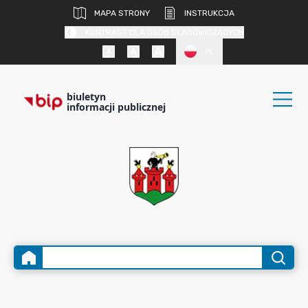
MAPA STRONY
INSTRUKCJA
KONTRAST DLA OSÓB SŁABOWIDZĄCYCH
PL
biuletyn
informacji publicznej