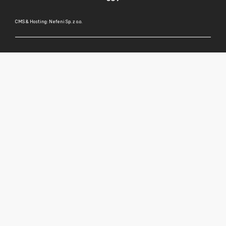
CMS & Hosting: Nefeni Sp. z o.o.