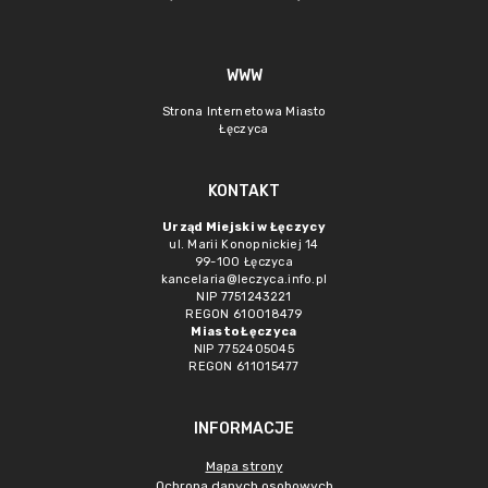
WWW
Strona Internetowa Miasto
Łęczyca
KONTAKT
Urząd Miejski w Łęczycy
ul. Marii Konopnickiej 14
99-100 Łęczyca
kancelaria@leczyca.info.pl
NIP 7751243221
REGON 610018479
Miasto Łęczyca
NIP 7752405045
REGON 611015477
INFORMACJE
Mapa strony
Ochrona danych osobowych