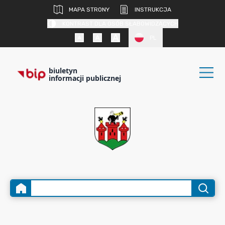
MAPA STRONY
INSTRUKCJA
KONTRAST DLA OSÓB SŁABOWIDZĄCYCH
PL
biuletyn
informacji publicznej