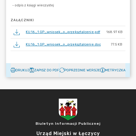
ZAŁĄCZNIKI
KU.16_1.GP_wniosek_o_przeksztalcenie.pdf
168.97 KB
KU.16_1.GP_wniosek_o_przeksztalcenie.doc
77.5 KB
DRUKUJ
ZAPISZ DO PDF
POPRZEDNIE WERSJE
METRYCZKA
Biuletyn Informacji Publicznej
Urząd Miejski w Łęczycy