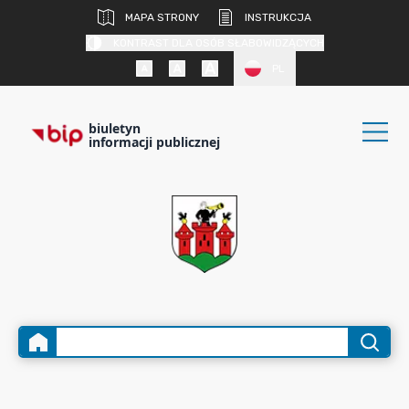
MAPA STRONY
INSTRUKCJA
KONTRAST DLA OSÓB SŁABOWIDZĄCYCH
PL
biuletyn
informacji publicznej