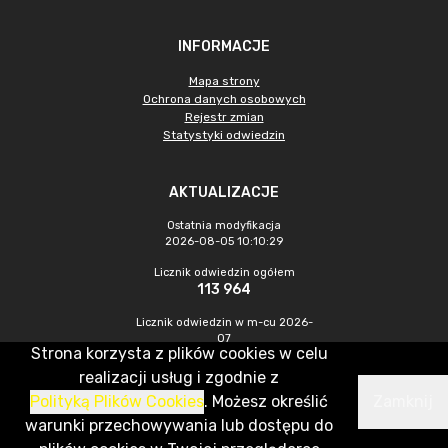
INFORMACJE
Mapa strony
Ochrona danych osobowych
Rejestr zmian
Statystyki odwiedzin
AKTUALIZACJE
Ostatnia modyfikacja
2026-08-05 10:10:29
Licznik odwiedzin ogółem
113 964
Licznik odwiedzin w m-cu 2026-
07
Strona korzysta z plików cookies w celu
483
realizacji usług i zgodnie z
Polityką Plików Cookies
. Możesz określić
Zamknij
CMS & Hosting: Nefeni Sp. z o.o.
warunki przechowywania lub dostępu do