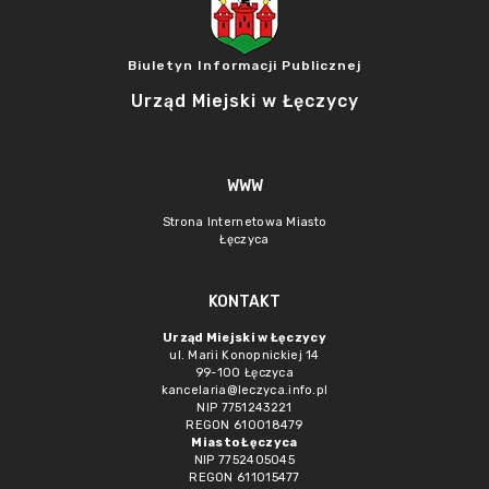
Biuletyn Informacji Publicznej
Urząd Miejski w Łęczycy
WWW
Strona Internetowa Miasto
Łęczyca
KONTAKT
Urząd Miejski w Łęczycy
ul. Marii Konopnickiej 14
99-100 Łęczyca
kancelaria@leczyca.info.pl
NIP 7751243221
REGON 610018479
Miasto Łęczyca
NIP 7752405045
REGON 611015477