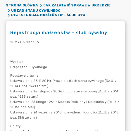
STRONA GŁÓWNA
JAK ZAŁATWIĆ SPRAWĘ W URZĘDZIE
URZĄD STANU CYWILNEGO
REJESTRACJA MAŁŻEŃSTW – ŚLUB CYWILNY
Rejestracja małżeństw – ślub cywilny
2023-06-19 13:59