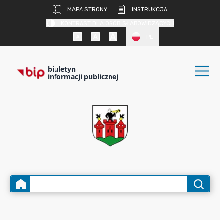
MAPA STRONY
INSTRUKCJA
KONTRAST DLA OSÓB SŁABOWIDZĄCYCH
PL
biuletyn
informacji publicznej