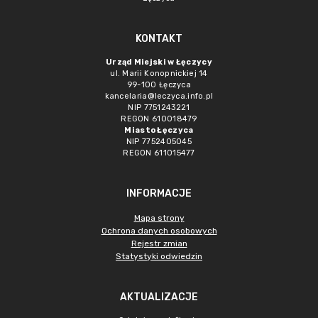
KONTAKT
Urząd Miejski w Łęczycy
ul. Marii Konopnickiej 14
99-100 Łęczyca
kancelaria@leczyca.info.pl
NIP 7751243221
REGON 610018479
Miasto Łęczyca
NIP 7752405045
REGON 611015477
INFORMACJE
Mapa strony
Ochrona danych osobowych
Rejestr zmian
Statystyki odwiedzin
AKTUALIZACJE