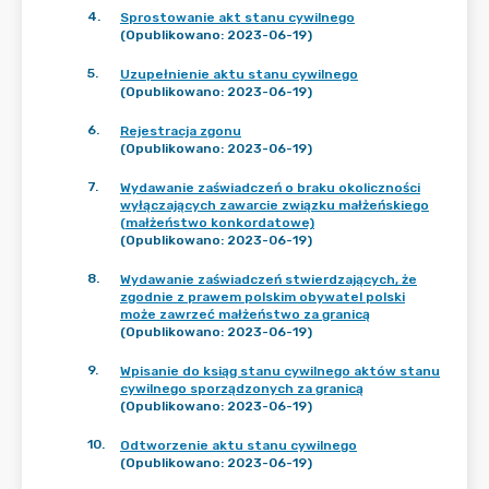
4
.
Sprostowanie akt stanu cywilnego
(Opublikowano: 2023-06-19)
5
.
Uzupełnienie aktu stanu cywilnego
(Opublikowano: 2023-06-19)
6
.
Rejestracja zgonu
(Opublikowano: 2023-06-19)
7
.
Wydawanie zaświadczeń o braku okoliczności
wyłączających zawarcie związku małżeńskiego
(małżeństwo konkordatowe)
(Opublikowano: 2023-06-19)
8
.
Wydawanie zaświadczeń stwierdzających, że
zgodnie z prawem polskim obywatel polski
może zawrzeć małżeństwo za granicą
(Opublikowano: 2023-06-19)
9
.
Wpisanie do ksiąg stanu cywilnego aktów stanu
cywilnego sporządzonych za granicą
(Opublikowano: 2023-06-19)
10
.
Odtworzenie aktu stanu cywilnego
(Opublikowano: 2023-06-19)