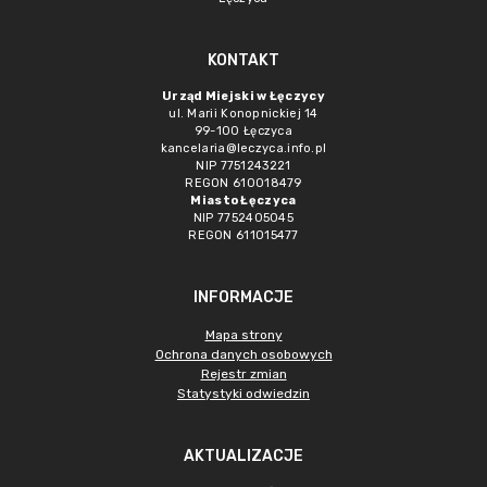
KONTAKT
Urząd Miejski w Łęczycy
ul. Marii Konopnickiej 14
99-100 Łęczyca
kancelaria@leczyca.info.pl
NIP 7751243221
REGON 610018479
Miasto Łęczyca
NIP 7752405045
REGON 611015477
INFORMACJE
Mapa strony
Ochrona danych osobowych
Rejestr zmian
Statystyki odwiedzin
AKTUALIZACJE