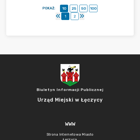
POKAŻ
:
10
25
50
100
1
2
Biuletyn Informacji Publicznej
Urząd Miejski w Łęczycy
WWW
Strona Internetowa Miasto
Łęczyca