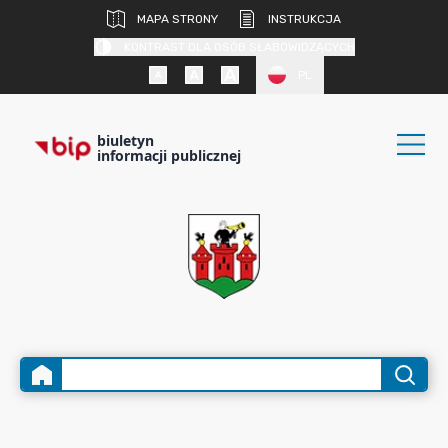
MAPA STRONY
INSTRUKCJA
KONTRAST DLA OSÓB SŁABOWIDZĄCYCH
PL
biuletyn
informacji publicznej