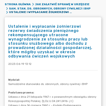
STRONA GŁÓWNA
JAK ZAŁATWIĆ SPRAWĘ W URZĘDZIE
SAM. STAN. DS. OBRONNYCH, OBRONY CYWILNEJ I BHP
USTALENIE I WYPŁACANIE ŻOŁNIERZOWI REZERWY ŚWIADCZENIA PIENIĘŻNEGO REKOMPENSUJĄCEGO UTRACONE WYNAGRODZENIE ZE STOSUNKU PRACY LUB STOSUNKU SŁUŻBOWEGO ALBO DOCHODU Z PROWADZONEJ DZIAŁALNOŚCI GOSPODARCZEJ, KTÓRE MÓGŁBY UZYSKAĆ W OKRESIE ODBYWANIA ĆWICZEŃ WOJSKOWYCH
Ustalenie i wypłacanie żołnierzowi
rezerwy świadczenia pieniężnego
rekompensującego utracone
wynagrodzenie ze stosunku pracy lub
stosunku służbowego albo dochodu z
prowadzonej działalności gospodarczej,
które mógłby uzyskać w okresie
odbywania ćwiczeń wojskowych
2023-06-19 13:12