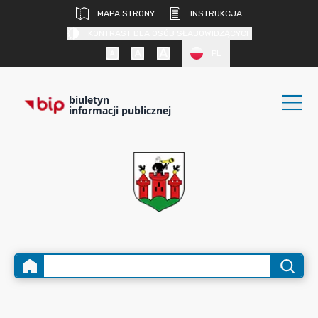
MAPA STRONY
INSTRUKCJA
KONTRAST DLA OSÓB SŁABOWIDZĄCYCH
PL
biuletyn
informacji publicznej