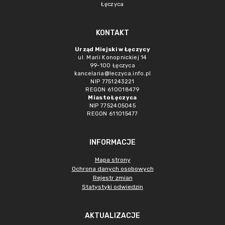
Łęczyca
KONTAKT
Urząd Miejski w Łęczycy
ul. Marii Konopnickiej 14
99-100 Łęczyca
kancelaria@leczyca.info.pl
NIP 7751243221
REGON 610018479
Miasto Łęczyca
NIP 7752405045
REGON 611015477
INFORMACJE
Mapa strony
Ochrona danych osobowych
Rejestr zmian
Statystyki odwiedzin
AKTUALIZACJE