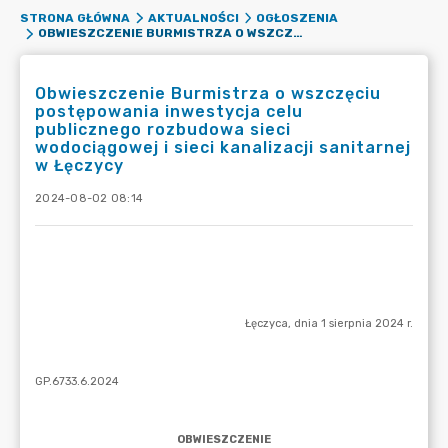
STRONA GŁÓWNA
AKTUALNOŚCI
OGŁOSZENIA
OBWIESZCZENIE BURMISTRZA O WSZCZĘCIU POSTĘPOWANIA INWESTYCJA CELU PUBLICZNEGO ROZBUDOWA SIECI WODOCIĄGOWEJ I SIECI KANALIZACJI SANITARNEJ W ŁĘCZYCY
Obwieszczenie Burmistrza o wszczęciu
postępowania inwestycja celu
publicznego rozbudowa sieci
wodociągowej i sieci kanalizacji sanitarnej
w Łęczycy
2024-08-02 08:14