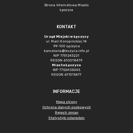
Strona Internetowa Miasto
Łęczyca
KONTAKT
Urząd Miejski w Łęczycy
ul. Marii Konopnickiej 14
99-100 Łęczyca
kancelaria@leczyca.info.pl
NIP 7751243221
REGON 610018479
Miasto Łęczyca
NIP 7752405045
REGON 611015477
INFORMACJE
Mapa strony
Ochrona danych osobowych
Rejestr zmian
Statystyki odwiedzin