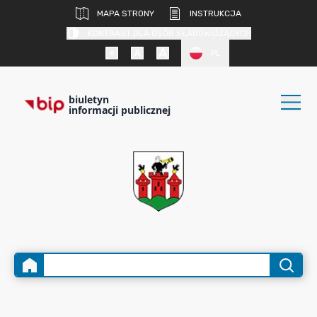
MAPA STRONY
INSTRUKCJA
KONTRAST DLA OSÓB SŁABOWIDZĄCYCH
PL
biuletyn
informacji publicznej