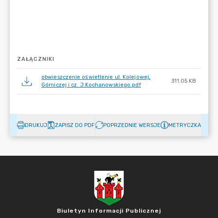
ZAŁĄCZNIKI
obwieszczenie oświetlenie ul. Kolejowej,
311.05 KB
Górniczej i cz. J.Kochanowskiego.pdf
DRUKUJ
ZAPISZ DO PDF
POPRZEDNIE WERSJE
METRYCZKA
Biuletyn Informacji Publicznej