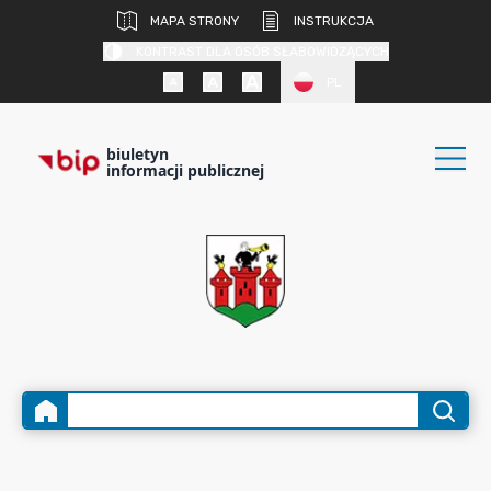
MAPA STRONY
INSTRUKCJA
KONTRAST DLA OSÓB SŁABOWIDZĄCYCH
PL
biuletyn
informacji publicznej