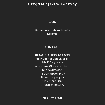
Urząd Miejski w Łęczycy
WWW
Strona Internetowa Miasto
Łęczyca
KONTAKT
Urząd Miejski w Łęczycy
ul. Marii Konopnickiej 14
99-100 Łęczyca
kancelaria@leczyca.info.pl
NIP 7751243221
REGON 610018479
Miasto Łęczyca
NIP 7752405045
REGON 611015477
INFORMACJE