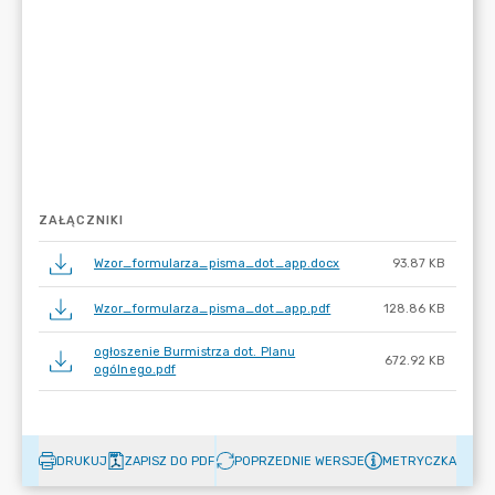
ZAŁĄCZNIKI
Wzor_formularza_pisma_dot_app.docx
93.87 KB
Wzor_formularza_pisma_dot_app.pdf
128.86 KB
ogłoszenie Burmistrza dot. Planu
672.92 KB
ogólnego.pdf
DRUKUJ
ZAPISZ DO PDF
POPRZEDNIE WERSJE
METRYCZKA