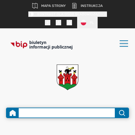
MAPA STRONY
INSTRUKCJA
KONTRAST DLA OSÓB SŁABOWIDZĄCYCH
PL
biuletyn
informacji publicznej