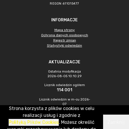
REGON 611015477
INFORMACJE
Mapa strony
Ochrona danych osobowych
Rejestr zmian
Statystyki odwiedzin
AKTUALIZACJE
Ostatnia modyfikacja
2026-08-05 10:10:29
Licznik odwiedzin ogółem
114 001
Licznik odwiedzin w m-cu 2026-
07
Strona korzysta z plików cookies w celu
520
realizacji usług i zgodnie z
Polityką Plików Cookies
. Możesz określić
Zamknij
CMS & Hosting: Nefeni Sp. z o.o.