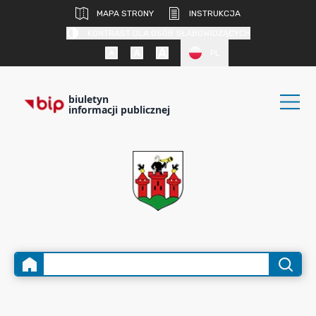
MAPA STRONY
INSTRUKCJA
KONTRAST DLA OSÓB SŁABOWIDZĄCYCH
PL
biuletyn
informacji publicznej