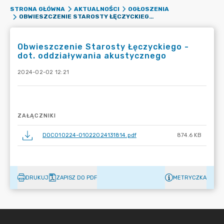
STRONA GŁÓWNA
AKTUALNOŚCI
OGŁOSZENIA
OBWIESZCZENIE STAROSTY ŁĘCZYCKIEGO - DOT. ODDZIAŁYWANIA AKUSTYCZNEGO
Obwieszczenie Starosty Łęczyckiego -
dot. oddziaływania akustycznego
2024-02-02 12:21
ZAŁĄCZNIKI
DOC010224-01022024131814.pdf
874.6 KB
DRUKUJ
ZAPISZ DO PDF
METRYCZKA