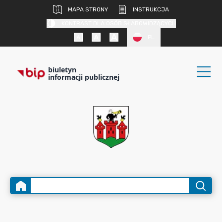
MAPA STRONY
INSTRUKCJA
KONTRAST DLA OSÓB SŁABOWIDZĄCYCH
PL
biuletyn
informacji publicznej