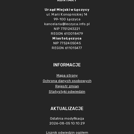
Urząd Miejski w Łęczycy
ul. Marii Konopnickiej 14
99-100 Łęczyca
kancelaria@leczyca.info.pl
NIP 7751243221
REGON 610018479
Miasto Łęczyca
NIP 7752405045
REGON 611015477
INFORMACJE
Mapa strony
Ochrona danych osobowych
Rejestr zmian
Statystyki odwiedzin
AKTUALIZACJE
Ostatnia modyfikacja
2026-08-05 10:10:29
Licznik odwiedzin ogółem