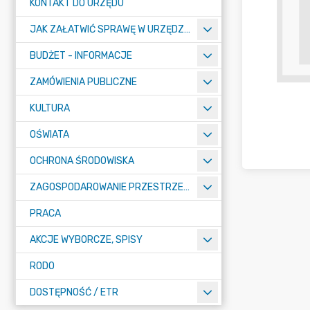
KONTAKT DO URZĘDU
JAK ZAŁATWIĆ SPRAWĘ W URZĘDZIE
BUDŻET - INFORMACJE
ZAMÓWIENIA PUBLICZNE
KULTURA
OŚWIATA
OCHRONA ŚRODOWISKA
ZAGOSPODAROWANIE PRZESTRZENNE
PRACA
AKCJE WYBORCZE, SPISY
RODO
DOSTĘPNOŚĆ / ETR