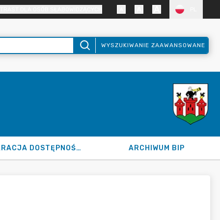
TRAST DLA OSÓB SŁABOWIDZĄCYCH
PL
WYSZUKIWANIE ZAAWANSOWANE
DEKLARACJA DOSTĘPNOŚCI
ARCHIWUM BIP