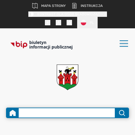
MAPA STRONY
INSTRUKCJA
KONTRAST DLA OSÓB SŁABOWIDZĄCYCH
PL
biuletyn
informacji publicznej