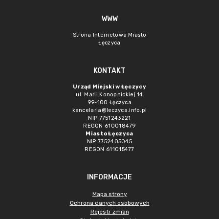
WWW
Strona Internetowa Miasto
Łęczyca
KONTAKT
Urząd Miejski w Łęczycy
ul. Marii Konopnickiej 14
99-100 Łęczyca
kancelaria@leczyca.info.pl
NIP 7751243221
REGON 610018479
Miasto Łęczyca
NIP 7752405045
REGON 611015477
INFORMACJE
Mapa strony
Ochrona danych osobowych
Rejestr zmian