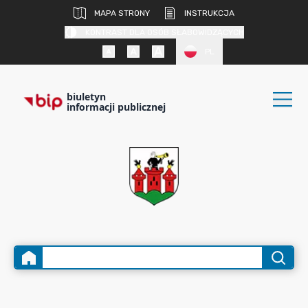
MAPA STRONY
INSTRUKCJA
KONTRAST DLA OSÓB SŁABOWIDZĄCYCH
PL
biuletyn
informacji publicznej