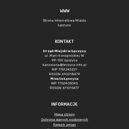
WWW
Strona Internetowa Miasto
Łęczyca
KONTAKT
Urząd Miejski w Łęczycy
ul. Marii Konopnickiej 14
99-100 Łęczyca
kancelaria@leczyca.info.pl
NIP 7751243221
REGON 610018479
Miasto Łęczyca
NIP 7752405045
REGON 611015477
INFORMACJE
Mapa strony
Ochrona danych osobowych
Rejestr zmian